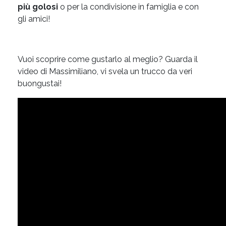
più golosi
o per la condivisione in famiglia e con
gli amici!
Vuoi scoprire come gustarlo al meglio? Guarda il
video di Massimiliano, vi svela un trucco da veri
buongustai!