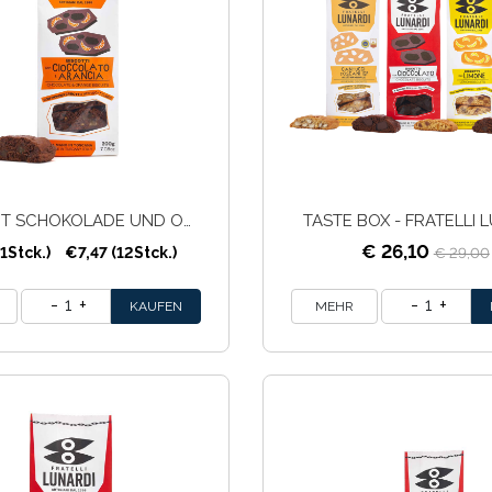
KEKSE MIT SCHOKOLADE UND ORANGE - 200G
TASTE BOX - FRATELLI 
€ 26,10
1Stck.)
€7,47 (12Stck.)
€ 29,00
1
1
MEHR