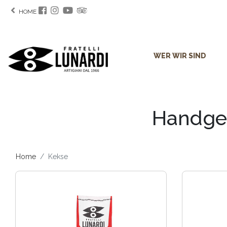
HOME
WER WIR SIND
Handgem
Home
Kekse