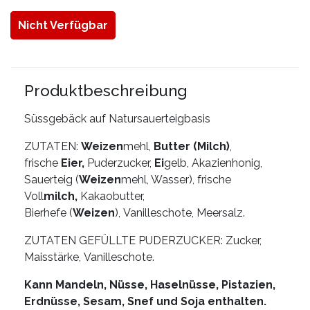
Nicht Verfügbar
Produktbeschreibung
Süssgebäck auf Natursauerteigbasis
ZUTATEN:
Weizen
mehl,
Butter (Milch)
,
frische
Eier,
Puderzucker,
Ei
gelb, Akazienhonig,
Sauerteig (
Weizen
mehl, Wasser), frische
Voll
milch,
Kakaobutter,
Bierhefe (
Weizen
), Vanilleschote, Meersalz.
ZUTATEN GEFÜLLTE PUDERZUCKER: Zucker,
Maisstärke,
Vanilleschote.
Kann Mandeln, Nüsse, Haselnüsse, Pistazien,
Erdnüsse, Sesam, Snef und Soja enthalten.