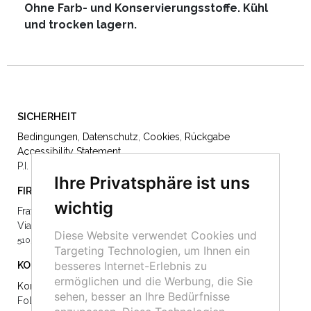
Ohne Farb- und Konservierungsstoffe. Kühl
und trocken lagern.
SICHERHEIT
Bedingungen
,
Datenschutz
,
Cookies
,
Rückgabe
Accessibility Statement
P.I. 02012780470
©Fratelli Lunardi
Ihre Privatsphäre ist uns
FIRMA
wichtig
Fratelli Lunardi Srl
Via Lucciano 37
Diese Website verwendet Cookies und
51039 Quarrata -
0039 (0)573 73077
Targeting Technologien, um Ihnen ein
besseres Internet-Erlebnis zu
KONTAKTE
ermöglichen und die Werbung, die Sie
Kontaktiere uns
sehen, besser an Ihre Bedürfnisse
Folgen Sie uns auf Social: